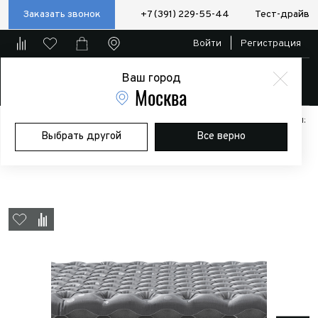
Заказать звонок
+7 (391) 229-55-44
Тест-драйв
Войти
|
Регистрация
Ваш город
Магазин
Москва
Главная
Магазин
Дополнительное оборудование
Аксессуары:
Выбрать другой
Все верно
Полезные мелочи
Коврик надувной Naturehike 183х64х7 см,
зеленый