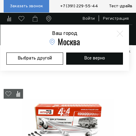
Заказать звонок
+7 (391) 229-55-44
Тест-драйв
Войти
|
Регистрация
Ваш город
Магазин
Москва
Главная
Магазин
Дополнительное оборудование
Аксессуары:
Выбрать другой
Все верно
Полезные мелочи
Комплект для установки 3-х щёток
стеклоочистителя на УАЗ 452