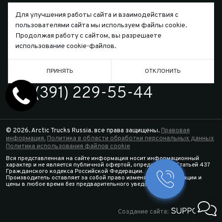
Для улучшения работы сайта и взаимодействия с
пользователями сайта мы используем файлы cookie.
Продолжая работу с сайтом, вы разрешаете
Письмо директору
использование cookie-файлов.
ПРИНЯТЬ
ОТКЛОНИТЬ
ТЕЛЕФОН
7 (391) 229-55-44
© 2026. Arctic Trucks Russia. все права защищены.
Правовая
информация.
Политика в области обработки персональных данных
Политика использования файлов cookie
Вся представленная на сайте информация носит информационный
характер и не является публичной офертой, определяемой Статьей 437
Гражданского кодекса Российской Федерации.
Производитель оставляет за собой право изменять спецификации и
Заказать 
цены в любое время без предварительного уведомления.
Конфигура
Создание сайта: