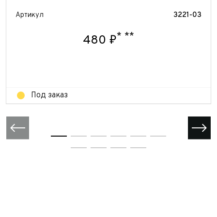
персональных данных
Отправить
Артикул
3221-03
Отправить
*
**
Отправить
480 ₽
Под заказ