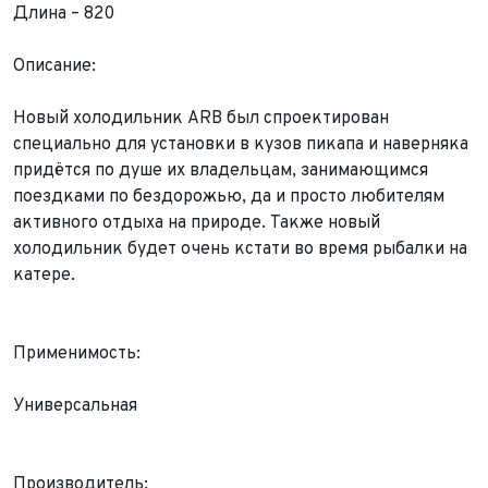
Длина – 820
Описание:
Новый холодильник ARB был спроектирован
специально для установки в кузов пикапа и наверняка
придётся по душе их владельцам, занимающимся
Выкуп авто
поездками по бездорожью, да и просто любителям
Обратная связь
активного отдыха на природе. Также новый
холодильник будет очень кстати во время рыбалки на
Заявка на оценку
ФИО*
катере.
Имя*
Телефон*
ФИО*
Телефон*
Применимость:
E-mail*
Телефон*
Универсальная
Тема сообщения
Ваш город*
Марка и Модель
Ваш город
Производитель: