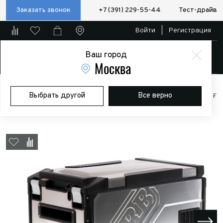
Заказать звонок
+7 (391) 229-55-44
Тест-драйв
Войти
|
Регистрация
Ваш город
Магазин
Москва
Главная
Магазин
Дополнительное оборудование
Выбрать другой
Все верно
Автохолодильники
холодильник ARB ELEMENTS FRIDGE 60L PLUG F