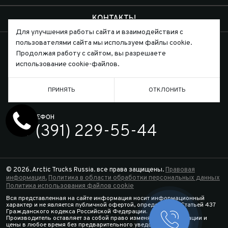
КОНТАКТЫ
Для улучшения работы сайта и взаимодействия с
пользователями сайта мы используем файлы cookie.
Продолжая работу с сайтом, вы разрешаете
использование cookie-файлов.
Письмо директору
ПРИНЯТЬ
ОТКЛОНИТЬ
ТЕЛЕФОН
7 (391) 229-55-44
© 2026. Arctic Trucks Russia. все права защищены.
Правовая
информация.
Политика в области обработки персональных данных
Политика использования файлов cookie
Вся представленная на сайте информация носит информационный
характер и не является публичной офертой, определяемой Статьей 437
Гражданского кодекса Российской Федерации.
Производитель оставляет за собой право изменять спецификации и
Заказать 
цены в любое время без предварительного уведомления.