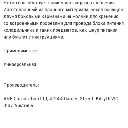
Чехол способствует снижению энергопотребления.
Изготовленный из прочного материала, чехол оснащен
двумя боковыми карманами на молнии для хранения,
со встроенными прорезями для провода блока питания
Выкуп авто
холодильника и таких предметов, как шнур питания
Обратная связь
или буклет с инструкциями.
Заявка на оценку
ФИО*
Применимость:
Имя*
Телефон*
ФИО*
Универсальная
Телефон*
E-mail*
Телефон*
Производитель:
Тема сообщения
Ваш город*
Марка и Модель
ARB Corporation Ltd, 42-44 Garden Street, Kilsyth VIC
Ваш город
3137, Australia
Для Вашего удобства мы перезвоним Вам в рабочее
Марка и Модель*
Год выпуска
время, если будем знать Ваш часовой пояс.
Ваше сообщение отправлено!
Год выпуска*
Пробег