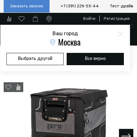
Заказать звонок
+7 (391) 229-55-44
Тест-драйв
Войти
|
Регистрация
Ваш город
Магазин
Москва
Главная
Магазин
Дополнительное оборудование
Выбрать другой
Все верно
Автохолодильники
чехол Transit Bag Zero Fridge 60L