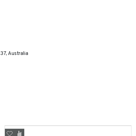
нимаю условия
соглашения
об обработке персональных данных
Отправить
Отправить
Отправить
37, Australia