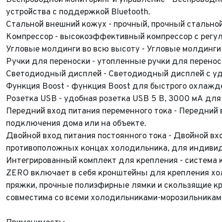
Беспроводной мониторинг и управление - Беспроводн
устройства с поддержкой Bluetooth.
ФИО*
Стальной внешний кожух - прочный, прочный стально
Имя*
Компрессор - высокоэффективный компрессор с регул
Теле
ФИО*
Угловые молдинги во всю высоту - Угловые молдинги
Теле
Ручки для переноски - утопленные ручки для перенос
E-mai
Теле
Светодиодный дисплей - Светодиодный дисплей с уд
Функция Boost - функция Boost для быстрого охлажд
Тема 
Ваш г
Марка
Розетка USB - удобная розетка USB 5 В, 3000 мА для
Передний вход питания переменного тока - Передний 
Ваш г
подключения дома или на объекте.
Марка
Год в
Для Ваш
Двойной вход питания постоянного тока - Двойной вх
противоположных концах холодильника, для индивид
Год в
Пробе
Интегрированный комплект для крепления - система 
ZERO включает в себя кронштейны для крепления х
Пробе
Колич
пряжки, прочные полиэфирные лямки и скользящие к
совместима со всеми холодильниками-морозильника
Колич
При
При