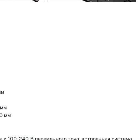
мм
 мм
80 мм
а и 100-240 В переменного тока, встроенная система