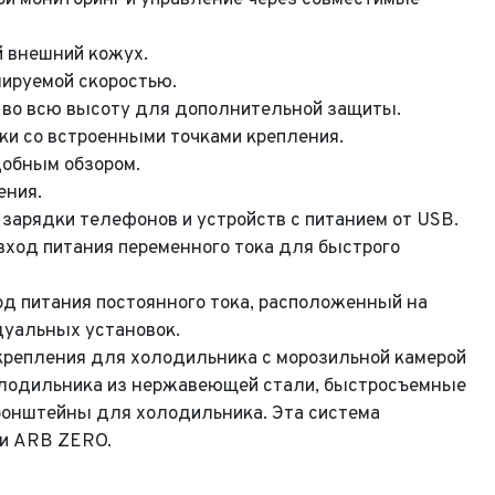
Обратная связь
ой мониторинг и управление через совместимые
Заявка на оценку
й внешний кожух.
ируемой скоростью.
фон*
 во всю высоту для дополнительной защиты.
фон*
ки со встроенными точками крепления.
l*
фон*
обным обзором.
ения.
сообщения
ород*
 и Модель
 зарядки телефонов и устройств с питанием от USB.
вход питания переменного тока для быстрого
ород
 и Модель*
ыпуска
его удобства мы перезвоним Вам в рабочее время, если будем знать Ваш
Ваше сообщение отправлено!
пояс.
од питания постоянного тока, расположенный на
уальных установок.
ыпуска*
г
крепления для холодильника с морозильной камерой
олодильника из нержавеющей стали, быстросъемные
г*
ество владельцев
ронштейны для холодильника. Эта система
ми ARB ZERO.
ество владельцев
нимаю условия
соглашения
об обработке персональных данных
нимаю условия
соглашения
об обработке персональных данных