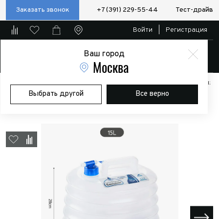
Заказать звонок
+7 (391) 229-55-44
Тест-драйв
Войти
|
Регистрация
Ваш город
Магазин
Москва
Главная
Магазин
Дополнительное оборудование
Аксессуары:
Выбрать другой
Все верно
Полезные мелочи
Канистра Naturehike складная 15 л.