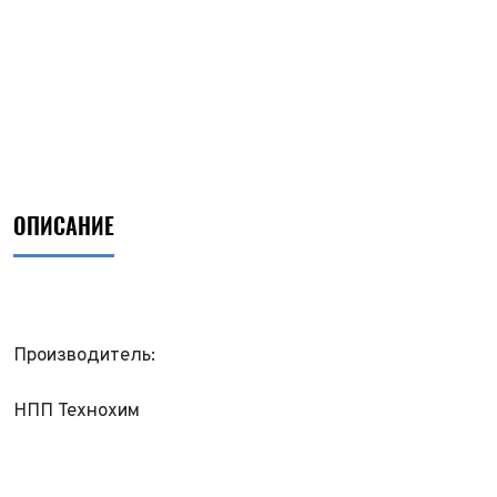
ОПИСАНИЕ
Производитель:
ФИО*
НПП Технохим
Имя*
Теле
ФИО*