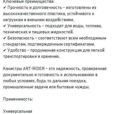
Ключевые преимущества:
Обратная связь
✔ Прочность и долговечность – изготовлены из
Заявка на оценку
ФИО*
высококачественного пластика, устойчивого к
Имя*
нагрузкам и внешним воздействиям.
✔ Универсальность – подходят для воды, топлива,
Телефон*
ФИО*
технических и пищевых жидкостей.
Телефон*
✔ Безопасность – соответствуют всем необходимым
E-mail*
Телефон*
стандартам, подтвержденным сертификатами.
Тема сообщения
✔ Удобство – продуманная конструкция для легкой
Ваш город*
Марка и Модель
транспортировки и хранения.
Ваш город
Для Вашего удобства мы перезвоним Вам в рабочее
Канистры ART-RIDER – это надежность, проверенная
Марка и Модель*
Год выпуска
время, если будем знать Ваш часовой пояс.
Ваше сообщение отправлено!
документально и готовность к использованию в
любых условиях, будь то дальняя поездка,
Год выпуска*
Пробег
промышленные задачи или бытовые нужды.
Пробег*
Количество владельцев
Применимость:
Универсальная
Количество владельцев
Принимаю условия
соглашения
об обработке