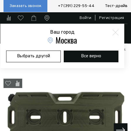
Заказать звонок
+7 (391) 229-55-44
Тест-драйв
Войти
|
Регистрация
Ваш город
Магазин
Москва
Главная
Магазин
Дополнительное оборудование
Аксессуары:
Выбрать другой
Все верно
Полезные мелочи
Канистра ART-RIDER 20 л. (хаки)