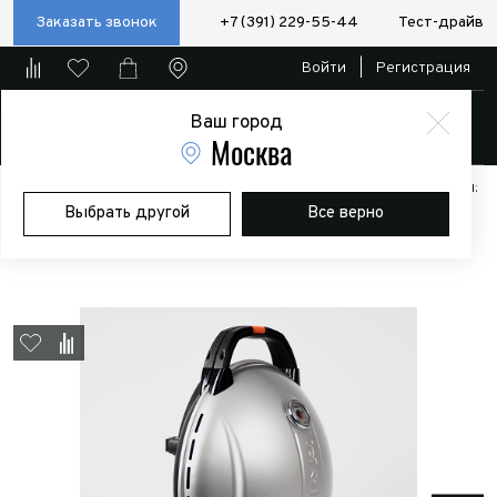
Заказать звонок
+7 (391) 229-55-44
Тест-драйв
Войти
|
Регистрация
Ваш город
Магазин
Москва
Главная
Магазин
Дополнительное оборудование
Аксессуары:
Выбрать другой
Все верно
Полезные мелочи
Гриль газовый O-GRILL 900МT bicolor черный-
серебристый (в комплекте адаптер тип А)