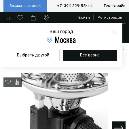
Заказать звонок
+7 (391) 229-55-44
Тест-драйв
Войти
|
Регистрация
Ваш город
Магазин
Москва
Главная
Магазин
Дополнительное оборудование
Аксессуары:
Выбрать другой
Все верно
Полезные мелочи
Горелка газовая Kovea Scout Stove