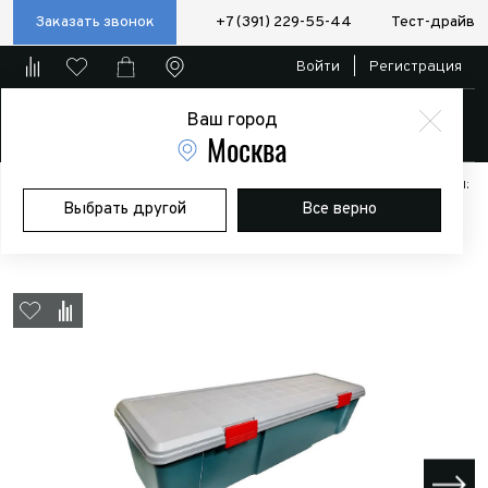
Заказать звонок
+7 (391) 229-55-44
Тест-драйв
Войти
|
Регистрация
Ваш город
Магазин
Москва
Главная
Магазин
Дополнительное оборудование
Аксессуары:
Выбрать другой
Все верно
Полезные мелочи
Экспедиционный ящик IRIS RV BOX 1150D