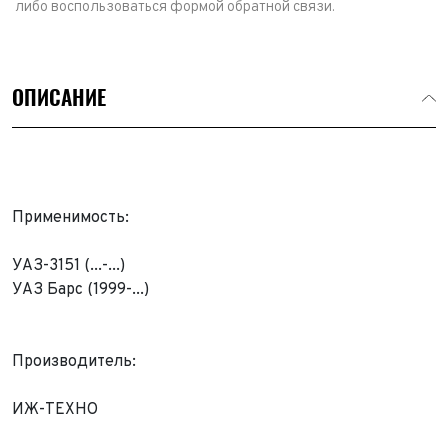
либо воспользоваться формой обратной связи.
ОПИСАНИЕ
Применимость:
УАЗ-3151 (...-...)
УАЗ Барс (1999-...)
Выкуп авто
Производитель:
Обратная связь
Заявка на оценку
ФИО*
ИЖ-ТЕХНО
Имя*