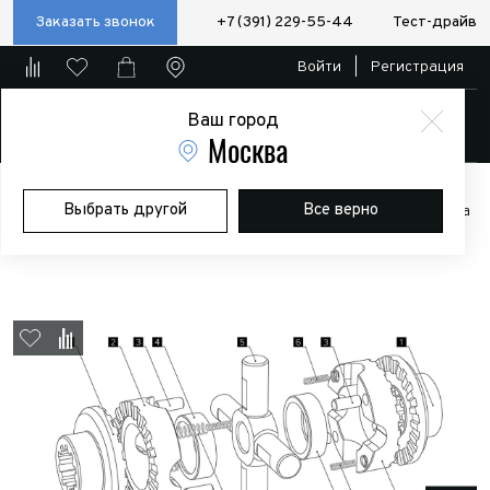
Заказать звонок
+7 (391) 229-55-44
Тест-драйв
Войти
|
Регистрация
Ваш город
Магазин
Москва
Главная
Магазин
Дополнительное оборудование
Выбрать другой
Все верно
Пневматические/электро блокировки и компрессоры
Блокировка
Иж-Техно для УАЗ (военный, редукторный)