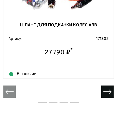
персональных данных
Принимаю условия
соглашения
об обработке
персональных данных
Отправить
Отправить
ШЛАНГ ДЛЯ ПОДКАЧКИ КОЛЕС ARB
Отправить
Артикул
171302
*
27 790 ₽
В наличии