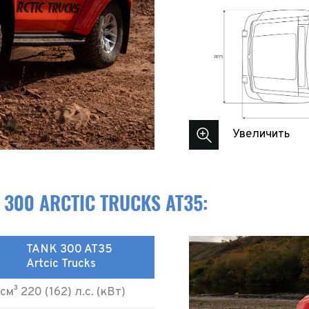
Увеличить
 300 ARCTIC TRUCKS AT35:
TANK 300 AT35
Artcic Trucks
м³ 220 (162) л.с. (кВт)