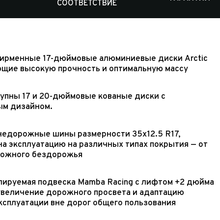
СООТВЕТСТВИЕ
ирменные 17-дюймовые алюминиевые диски Arctic
ающие высокую прочность и оптимальную массу
тупны 17 и 20-дюймовые кованые диски с
м дизайном.
недорожные шины размерности 35x12.5 R17,
а эксплуатацию на различных типах покрытия — от
ложного бездорожья
лируемая подвеска Mamba Racing с лифтом +2 дюйма
увеличение дорожного просвета и адаптацию
ксплуатации вне дорог общего пользования
 часовой