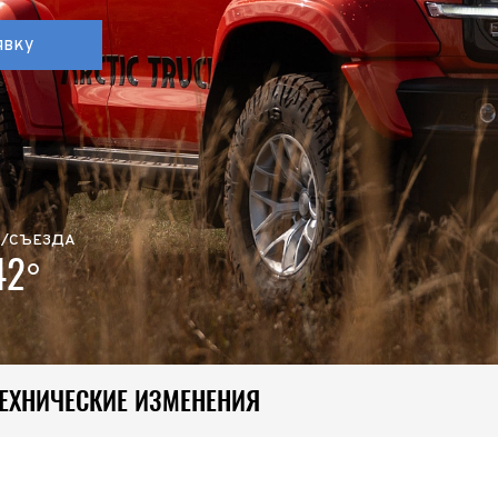
I поколение (2002-2007)
кол., I рест. (2013-2017)
I покол., I рест. (2007-2009)
кол., II рест. (2017-2020)
явку
кол., III рест. (2020-2024)
LC100 AT35
LUX AT35 АТ38
X поколение (1998-2002)
X покол., I рест. (2002-2005)
42/44
X покол., II рест. (2005-2007)
I поколение (2015-2020)
 покол., I рест. (2020-2024)
 покол., II рест. (2024-по
А/СЪЕЗДА
RTUNER AT35
42°
поколение (2015-2020)
окол., I рест. (2020-по н.в.)
Автомобили в наличии
ТЕХНИЧЕСКИЕ ИЗМЕНЕНИЯ
Спецтехника Arctic Trucks