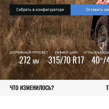
ИП
I по
I по
GREAT WALL
Собрать в конфигураторе
Оставить за
I по
ПРИЦЕП
HI
АТ
VII
LAND ROVER
VIII
VIII
JEEP
н.в.)
ДОРОЖНЫЙ ПРОСВЕТ
РАЗМЕР ШИН
УГЛЫ ВЪЕЗД
FO
272
315/70 R17
40°/
HAVAL
II 
ММ
II п
Все автомобили
ЧТО ИЗМЕНИЛОСЬ?
Портфолио