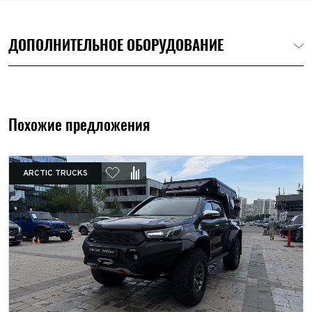
ДОПОЛНИТЕЛЬНОЕ ОБОРУДОВАНИЕ
Защита картера и радиатора ДВС, защита КПП, РК,
топливного бака - 6 мм алюминий
Похожие предложения
Лебедка Come Up GIO 100S 12V STD (синтетический трос),
установка в штатный бампер
ARCTIC TRUCKS
Фаркоп с проводкой
Кронштейн крепления запасного колеса Arctic Trucks в
штатный бампер
Экспедиционный багажник РИФ на TANK 300