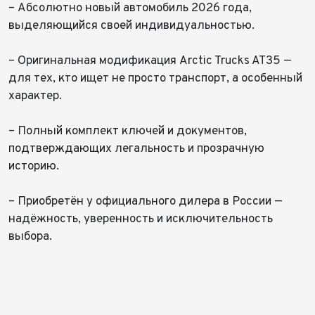
время, если будем знать Ваш часовой пояс.
– Абсолютно новый автомобиль 2026 года,
Ваше сообщение отправлено!
Ваше сообщение отправлено!
Для Вашего удобства мы перезвоним Вам в рабочее
время, если будем знать Ваш часовой пояс.
выделяющийся своей индивидуальностью.
Модель
Год выпуска*
Пробег
– Оригинальная модификация Arctic Trucks AT35 —
Пробег*
Количество владельцев
для тех, кто ищет не просто транспорт, а особенный
Принимаю условия
соглашения
об обработке
характер.
персональных данных
Количество владельцев
Принимаю условия
соглашения
об обработке
– Полный комплект ключей и документов,
персональных данных
Принимаю условия
соглашения
об обработке
Отправить
подтверждающих легальность и прозрачную
персональных данных
Принимаю условия
соглашения
об обработке
историю.
персональных данных
Отправить
– Приобретён у официального дилера в России —
Отправить
надёжность, уверенность и исключительность
Отправить
выбора.
⠀