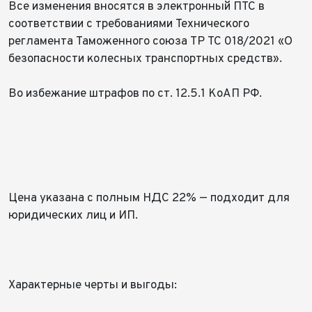
Все изменения вносятся в электронный ПТС в
соответствии с требованиями Технического
регламента Таможенного союза ТР ТС 018/2021 «О
безопасности колесных транспортных средств».
Во избежание штрафов по ст. 12.5.1 КоАП РФ.
Выкуп авто
Обратная связь
Заявка на оценку
ФИО*
Имя*
Заказ консультации
Телефон*
ФИО*
Цена указана с полным НДС 22% — подходит для
Телефон*
юридических лиц и ИП.
Имя*
E-mail*
Телефон*
Тема сообщения
⠀
Телефон*
Ваш город*
Марка и Модель
Характерные черты и выгоды:
Ваш город
Для Вашего удобства мы перезвоним Вам в рабочее
Ваш город
Марка и Модель*
Год выпуска