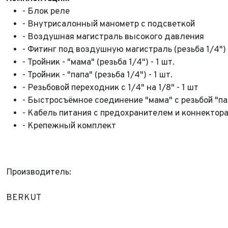
- Блок реле
- Внутрисалонный манометр с подсветкой
- Воздушная магистраль высокого давления
- Фитинг под воздушную магистраль (резьба 1/4") -
- Тройник - "мама" (резьба 1/4") - 1 шт.
ФИО*
- Тройник - "папа" (резьба 1/4") - 1 шт.
Имя*
- Резьбовой переходник с 1/4" на 1/8" - 1 шт
Теле
ФИО*
- Быстросъёмное соединение "мама" с резьбой "папа
- Кабель питания с предохранителем и коннектор
Теле
E-mai
Теле
- Крепежный комплект
Тема 
Ваш г
Марка
Ваш г
Производитель:
Марка
Год в
Для Ваш
BERKUT
Год в
Пробе