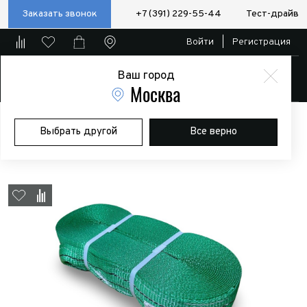
Заказать звонок
+7 (391) 229-55-44
Тест-драйв
Войти
|
Регистрация
Ваш город
Магазин
Москва
Главная
Магазин
Дополнительное оборудование
Лебедки
Выбрать другой
Все верно
Удлинитель лебедочного троса 8т. 20м.