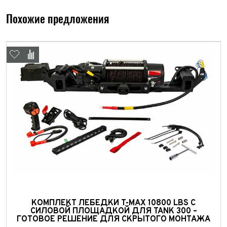
Похожие предложения
Выкуп авто
Обратная связь
Заявка на оценку
ФИО*
КОМПЛЕКТ ЛЕБЕДКИ T-MAX 10800 LBS С
СИЛОВОЙ ПЛОЩАДКОЙ ДЛЯ TANK 300 –
Имя*
ГОТОВОЕ РЕШЕНИЕ ДЛЯ СКРЫТОГО МОНТАЖА