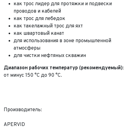
как трос лидер для протяжки и подвески
проводов и кабелей
как трос для лебедок
как такелажный трос для яхт
как швартовый канат
Выкуп авто
для использования в зоне промышленной
Обратная связь
атмосферы
Заявка на оценку
для чистки нефтяных скважин
ФИО*
Имя*
Диапазон
рабочих температур (рекомендуемый)
:
Телефон*
ФИО*
от минус 150 °С до 90 °С.
Телефон*
E-mail*
Телефон*
Тема сообщения
Ваш город*
Марка и Модель
Производитель:
Ваш город
Для Вашего удобства мы перезвоним Вам в рабочее
APERVID
Марка и Модель*
Год выпуска
время, если будем знать Ваш часовой пояс.
Ваше сообщение отправлено!