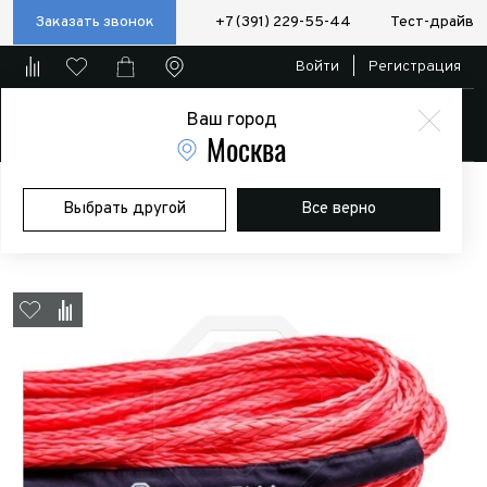
Заказать звонок
+7 (391) 229-55-44
Тест-драйв
Войти
|
Регистрация
Ваш город
Магазин
Москва
Главная
Магазин
Дополнительное оборудование
Лебедки
Выбрать другой
Все верно
Трос синтетический APERVID STANDARD диаметр 14 мм