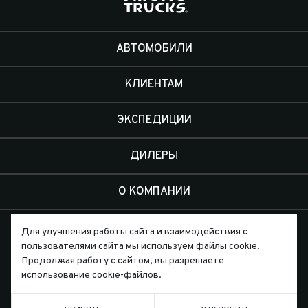
АВТОМОБИЛИ
КЛИЕНТАМ
ЭКСПЕДИЦИИ
ДИЛЕРЫ
О КОМПАНИИ
КОНТАКТЫ
Для улучшения работы сайта и взаимодействия с
пользователями сайта мы используем файлы cookie.
Продолжая работу с сайтом, вы разрешаете
использование cookie-файлов.