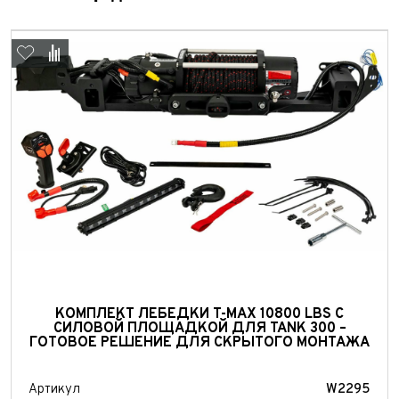
Выкуп авто
Обратная связь
КОМПЛЕКТ ЛЕБЕДКИ T-MAX 10800 LBS С
СИЛОВОЙ ПЛОЩАДКОЙ ДЛЯ TANK 300 –
Заявка на оценку
ФИО*
ГОТОВОЕ РЕШЕНИЕ ДЛЯ СКРЫТОГО МОНТАЖА
Имя*
Артикул
W2295
Телефон*
ФИО*