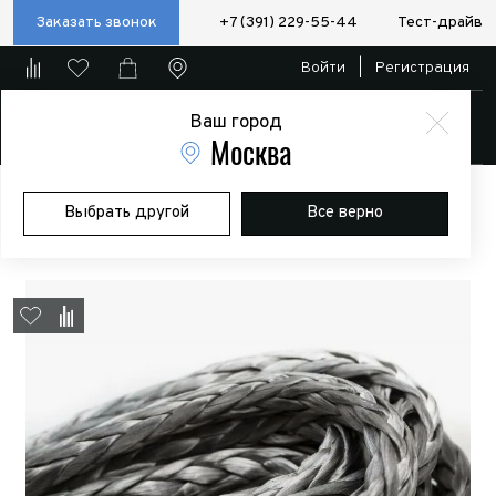
Заказать звонок
+7 (391) 229-55-44
Тест-драйв
Войти
|
Регистрация
Ваш город
Магазин
Москва
Главная
Магазин
Дополнительное оборудование
Лебедки
Выбрать другой
Все верно
Трос для лебедки 4REVO синтетический 12 мм (на отрез)