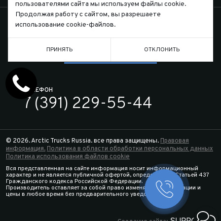
пользователями сайта мы используем файлы cookie.
Продолжая работу с сайтом, вы разрешаете
использование cookie-файлов.
ПРИНЯТЬ
ОТКЛОНИТЬ
Письмо директору
ТЕЛЕФОН
7 (391) 229-55-44
© 2026. Arctic Trucks Russia. все права защищены.
Правовая
информация.
Политика в области обработки персональных данных
Политика использования файлов cookie
Вся представленная на сайте информация носит информационный
характер и не является публичной офертой, определяемой Статьей 437
Гражданского кодекса Российской Федерации.
Производитель оставляет за собой право изменять спецификации и
Заказать 
цены в любое время без предварительного уведомления.
Конфигура