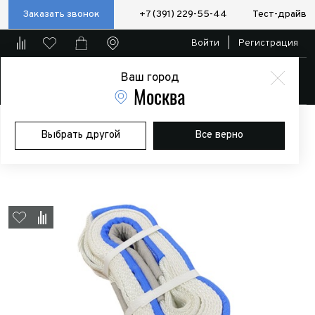
Заказать звонок
+7 (391) 229-55-44
Тест-драйв
Войти
|
Регистрация
Ваш город
Магазин
Москва
Главная
Магазин
Дополнительное оборудование
Лебедки
Выбрать другой
Все верно
Трос буксировочный ленточный динамический Ferza / BS 7т / 6м / с
петлями