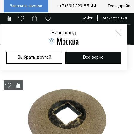
Заказать звонок
+7 (391) 229-55-44
Тест-драйв
Войти
|
Регистрация
Ваш город
Магазин
Москва
Главная
Магазин
Дополнительное оборудование
Лебедки
Выбрать другой
Все верно
Тормозной диск для CWG-30151