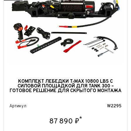
Выкуп авто
КОМПЛЕКТ ЛЕБЕДКИ T-MAX 10800 LBS С
СИЛОВОЙ ПЛОЩАДКОЙ ДЛЯ TANK 300 –
Обратная связь
ГОТОВОЕ РЕШЕНИЕ ДЛЯ СКРЫТОГО МОНТАЖА
Заявка на оценку
ФИО*
Артикул
W2295
Имя*
Телефон*
ФИО*
*
87 890 ₽
Телефон*