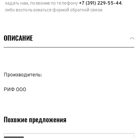
задать нам, позвонив по телефону
+7 (391) 229-55-44
,
либо воспользоваться формой обратной связи.
ОПИСАНИЕ
Производитель:
РИФ ООО
Выкуп авто
Обратная связь
Заявка на оценку
ФИО*
Похожие предложения
Имя*
Телефон*
ФИО*