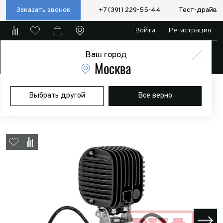
Заказать звонок
+7 (391) 229-55-44
Тест-драйв
Войти
|
Регистрация
Ваш город
Магазин
Москва
Главная
Магазин
Дополнительное оборудование
Доп.
Выбрать другой
Все верно
оптика
Светодиодная фара рабочего света РИФ 63W LED