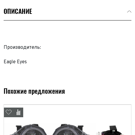
ОПИСАНИЕ
Производитель:
Eagle Eyes
Выкуп авто
Похожие предложения
Обратная связь
Заявка на оценку
ФИО*
Имя*
Телефон*
ФИО*
Телефон*