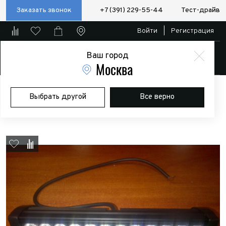
Заказать звонок
+7 (391) 229-55-44
Тест-драйв
Войти
|
Регистрация
Ваш город
Магазин
Москва
Главная
Магазин
Дополнительное оборудование
Доп.
Выбрать другой
Все верно
оптика
Светодиодная фара 24LED 14"