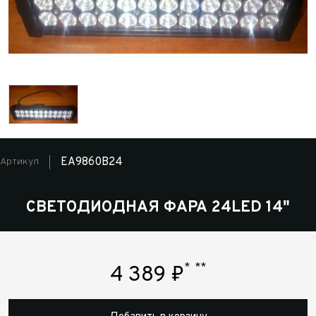
EA9860B24
Артикул
СВЕТОДИОДНАЯ ФАРА 24LED 14"
*
**
4 389
₽