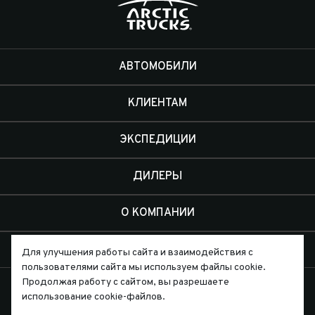
АВТОМОБИЛИ
КЛИЕНТАМ
ЭКСПЕДИЦИИ
ДИЛЕРЫ
О КОМПАНИИ
КОНТАКТЫ
Для улучшения работы сайта и взаимодействия с
пользователями сайта мы используем файлы cookie.
Продолжая работу с сайтом, вы разрешаете
использование cookie-файлов.