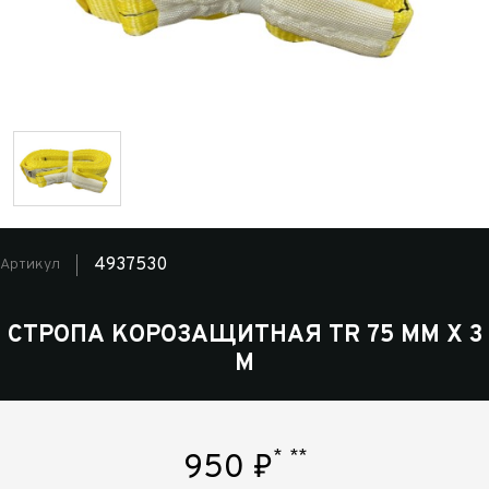
4937530
Артикул
СТРОПА КОРОЗАЩИТНАЯ TR 75 ММ Х 3
М
*
**
950
₽