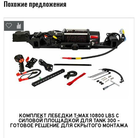
Похожие предложения
Выкуп авто
Обратная связь
КОМПЛЕКТ ЛЕБЕДКИ T-MAX 10800 LBS С
Заявка на оценку
СИЛОВОЙ ПЛОЩАДКОЙ ДЛЯ TANK 300 –
ФИО*
ГОТОВОЕ РЕШЕНИЕ ДЛЯ СКРЫТОГО МОНТАЖА
Имя*