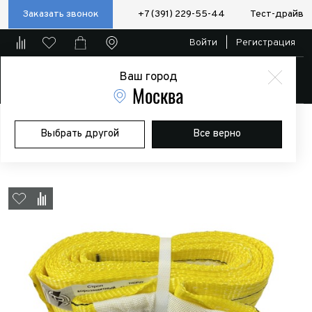
Заказать звонок
+7 (391) 229-55-44
Тест-драйв
Войти
|
Регистрация
Ваш город
Магазин
Москва
Главная
Магазин
Дополнительное оборудование
Лебедки
Выбрать другой
Все верно
Стропа корозащитная TR 75 ММ Х 3 М