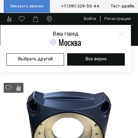
Заказать звонок
+7 (391) 229-55-44
Тест-драйв
Войти
|
Регистрация
Ваш город
Магазин
Москва
Главная
Магазин
Дополнительное оборудование
Лебедки
Выбрать другой
Все верно
Стойка редуктора для Comeup SOLO 12.5rs