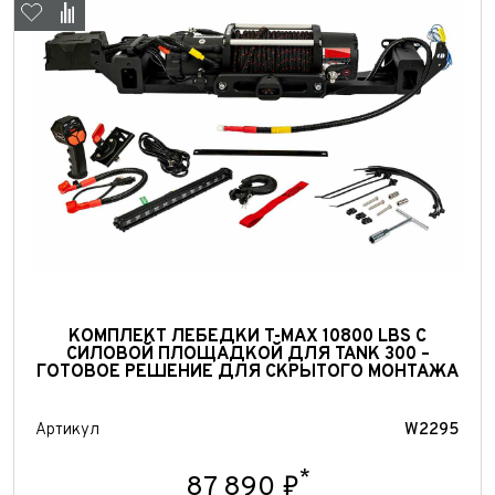
Выкуп авто
КОМПЛЕКТ ЛЕБЕДКИ T-MAX 10800 LBS С
Обратная связь
СИЛОВОЙ ПЛОЩАДКОЙ ДЛЯ TANK 300 –
ГОТОВОЕ РЕШЕНИЕ ДЛЯ СКРЫТОГО МОНТАЖА
Заявка на оценку
ФИО*
Имя*
Артикул
W2295
Телефон*
ФИО*
Телефон*
*
87 890 ₽