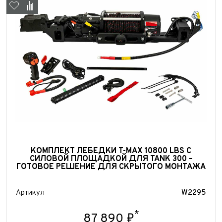
Выкуп авто
КОМПЛЕКТ ЛЕБЕДКИ T-MAX 10800 LBS С
Обратная связь
СИЛОВОЙ ПЛОЩАДКОЙ ДЛЯ TANK 300 –
ГОТОВОЕ РЕШЕНИЕ ДЛЯ СКРЫТОГО МОНТАЖА
Заявка на оценку
ФИО*
Имя*
Артикул
W2295
Телефон*
ФИО*
*
Телефон*
87 890 ₽