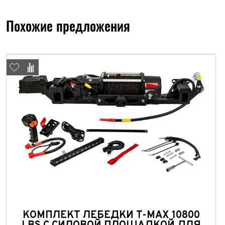
Похожие предложения
ФИО*
Имя*
Теле
ФИО*
Теле
КОМПЛЕКТ ЛЕБЕДКИ T-MAX 10800
E-mai
Теле