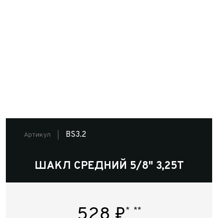
BS3.2
Артикул
ШАКЛ СРЕДНИЙ 5/8" 3,25Т
528
₽
*
**