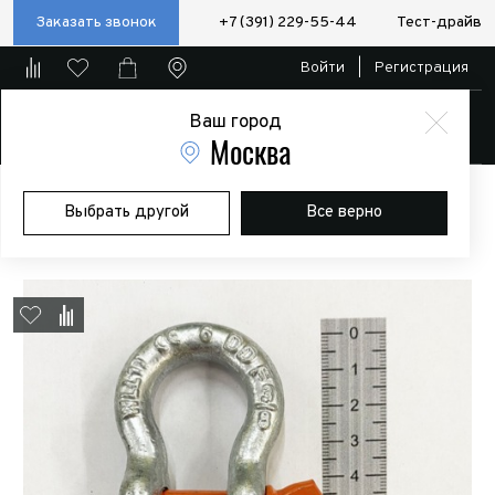
Заказать звонок
+7 (391) 229-55-44
Тест-драйв
Войти
|
Регистрация
Ваш город
Магазин
Москва
Главная
Магазин
Дополнительное оборудование
Лебедки
Выбрать другой
Все верно
Шакл омегообразный 1т