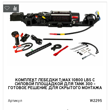
Выкуп авто
КОМПЛЕКТ ЛЕБЕДКИ T-MAX 10800 LBS С
Обратная связь
СИЛОВОЙ ПЛОЩАДКОЙ ДЛЯ TANK 300 –
ГОТОВОЕ РЕШЕНИЕ ДЛЯ СКРЫТОГО МОНТАЖА
Заявка на оценку
ФИО*
Имя*
Артикул
W2295
Телефон*
ФИО*