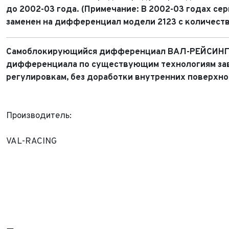
Тема 
до 2002-03 года. (Примечание: В 2002-03 годах с
Ваш г
Марка
заменен на дифференциал модели 2123 с количеств
Ваш г
Марка
Год в
Для Ваш
Самоблокирующийся дифференциал ВАЛ-РЕЙСИНГ, 
дифференциала по существующим технологиям зав
Год в
Пробе
регулировкам, без доработки внутренних поверхн
Пробе
Колич
Производитель:
Колич
При
При
VAL-RACING
При