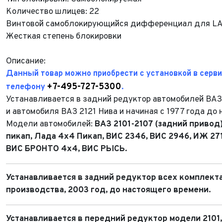
Количество шлицев: 22
Винтовой самоблокирующийся дифференциал для LADA
Жесткая степень блокировки
Описание:
Данный товар можно приобрести с установкой в серви
+7-495-727-5300
телефону
.
Устанавливается в задний редуктор автомобилей ВАЗ
и
автомобиля ВАЗ 2121 Нива и
начиная с 1977 года до
Модели автомобилей:
ВАЗ 2101-2107 (задний привод)
пикап, Лада 4х4 Пикап, ВИС 2346, ВИС 2946, ИЖ 27
ФИО*
ВИС БРОНТО 4х4, ВИС РЫСЬ.
Имя*
Теле
ФИО*
Устанавливается в задний редуктор всех комплект
производства, 2003 год, до настоящего времени.
Теле
E-mai
Теле
Устанавливается в передний редуктор
модели 2101