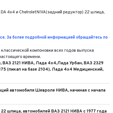
 4x4 и ChelroletNIVA(задний редуктор) 22 шлица,
се. За более подробной информацией обращайтесь по
 классической компоновки всех годов выпуска
 настоящего времени.
Выкуп авто
, ВАЗ 2121 НИВА,
Лада 4х4,
Лада Урбан,
ВАЗ 2329
Обратная связь
175 (пикап на базе 2104), Лада 4х4 Медицинский,
Заявка на оценку
фон*
аций автомобиля Шевроле НИВА, начиная с начала
фон*
l*
фон*
, 22 шлица, автомобилей ВАЗ 2121 НИВА с 1977 года