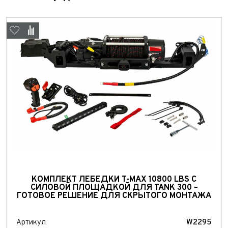
Выкуп авто
Обратная связь
КОМПЛЕКТ ЛЕБЕДКИ T-MAX 10800 LBS С
Заявка на оценку
ФИО*
СИЛОВОЙ ПЛОЩАДКОЙ ДЛЯ TANK 300 –
ГОТОВОЕ РЕШЕНИЕ ДЛЯ СКРЫТОГО МОНТАЖА
Имя*
Телефон*
ФИО*
Артикул
W2295