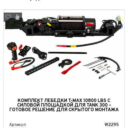
Выкуп авто
Обратная связь
КОМПЛЕКТ ЛЕБЕДКИ T-MAX 10800 LBS С
СИЛОВОЙ ПЛОЩАДКОЙ ДЛЯ TANK 300 –
Заявка на оценку
ФИО*
ГОТОВОЕ РЕШЕНИЕ ДЛЯ СКРЫТОГО МОНТАЖА
Имя*
Телефон*
ФИО*
Артикул
W2295