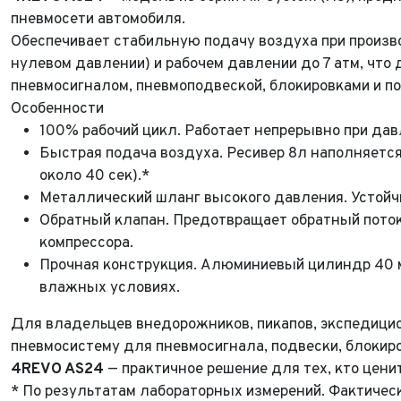
пневмосети автомобиля.
Обеспечивает стабильную подачу воздуха при произ
нулевом давлении)
и рабочем давлении до 7 атм, что
пневмосигналом, пневмоподвеской, блокировками и п
Особенности
100% рабочий цикл.
Работает непрерывно при давл
Быстрая подача воздуха.
Ресивер 8л наполняется 
около 40 сек).*
Металлический шланг высокого давления.
Устойчи
Обратный клапан.
Предотвращает обратный поток
компрессора.
Прочная конструкция.
Алюминиевый цилиндр 40 м
влажных условиях.
ФИО*
Для владельцев внедорожников, пикапов, экспедици
Имя*
пневмосистему для пневмосигнала, подвески, блокиро
Теле
ФИО*
4REVO AS24
— практичное решение для тех, кто цени
Теле
* По результатам лабораторных измерений. Фактическ