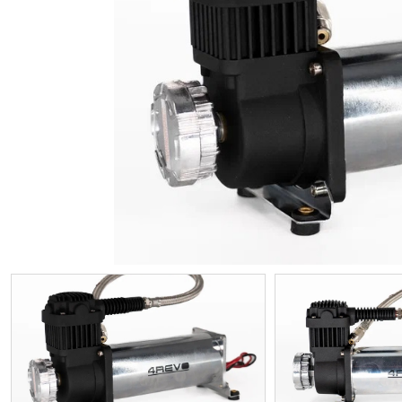
ИП
I по
I по
GREAT WALL
I по
ПРИЦЕП
HI
АТ
VII
LAND ROVER
VIII
VIII
JEEP
н.в.)
FO
HAVAL
II 
II п
Все автомобили
Портфолио