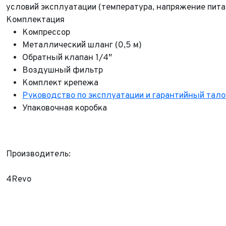
E-mai
Теле
условий эксплуатации (температура, напряжение питани
Комплектация
Тема 
Ваш г
Марка
Компрессор
Металлический шланг (0,5 м)
Ваш г
Обратный клапан 1/4″
Марка
Год в
Для Ваш
Воздушный фильтр
Комплект крепежа
Год в
Пробе
Руководство по эксплуатации и гарантийный тал
Упаковочная коробка
Пробе
Колич
Колич
При
Производитель:
При
При
4Revo