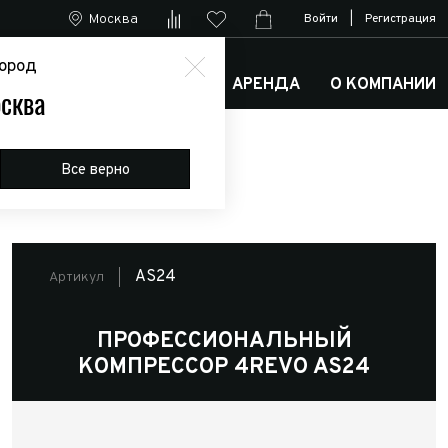
Москва
Войти
|
Регистрация
ород
М
АРКТИК ТРАКС КЛУБ
АРЕНДА
О КОМПАНИИ
сква
 4REVO AS24
Все верно
AS24
Артикул
ПРОФЕССИОНАЛЬНЫЙ
КОМПРЕССОР 4REVO AS24