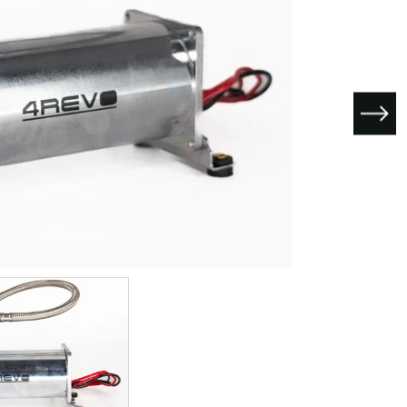
I поколение (2002-2007)
кол., I рест. (2013-2017)
I покол., I рест. (2007-2009)
кол., II рест. (2017-2020)
кол., III рест. (2020-2024)
LC100 AT35
LUX AT35 АТ38
X поколение (1998-2002)
X покол., I рест. (2002-2005)
42/44
X покол., II рест. (2005-2007)
I поколение (2015-2020)
 покол., I рест. (2020-2024)
 покол., II рест. (2024-по
RTUNER AT35
поколение (2015-2020)
окол., I рест. (2020-по н.в.)
Автомобили в наличии
Спецтехника Arctic Trucks