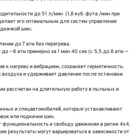
водительности
до 51 л/мин
(1,8 куб. фута /мин при
 делает его оптимальным для систем управления
одкачкой шин.
ении до 7 атм без перегрева.
до ~8 атм примерно за 1 мин 40 сек (с 5,5 до 8 атм —
в к нагреву и вибрациям, сохраняет герметичность.
 воздуха и удерживает давление после остановки
Выкуп авто
м рассчитан на длительную работу в пыльных и
Обратная связь
Заявка на оценку
онных и спецавтомобилей, которые устанавливают
вок или подкачки шин.
фон*
т функциональность и свободу движения в ритме 4x4.
фон*
ие результаты могут варьироваться в зависимости от