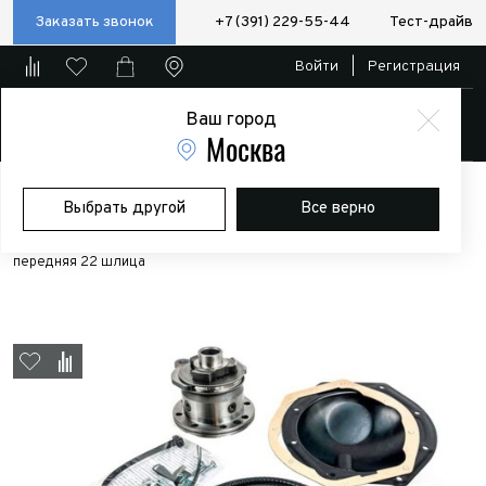
Заказать звонок
+7 (391) 229-55-44
Тест-драйв
Войти
|
Регистрация
Ваш город
Магазин
Москва
Главная
Магазин
Дополнительное оборудование
Выбрать другой
Все верно
Пневматические/электро блокировки и компрессоры
Принудительная блокировка с тросовым приводом Нива (3 дв)
передняя 22 шлица