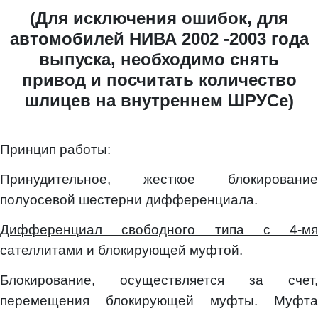
персональных данных
Принимаю условия
соглашения
об обработке
(Для исключения ошибок, для
персональных данных
Принимаю условия
соглашения
об обработке
автомобилей НИВА 2002 -2003 года
персональных данных
Отправить
выпуска, необходимо снять
Отправить
привод и посчитать количество
Отправить
шлицев на внутреннем ШРУСе)
Принцип работы:
Принудительное, жесткое блокирование
полуосевой шестерни дифференциала.
Дифференциал свободного типа с 4-мя
сателлитами и блокирующей муфтой.
Блокирование, осуществляется за счет,
перемещения блокирующей муфты. Муфта