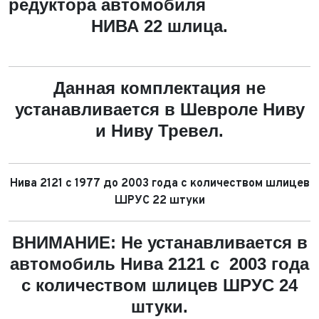
Обратная связь
редуктора автомобиля
Заявка на оценку
ФИО*
НИВА
22 шлица.
Имя*
Телефон*
ФИО*
Телефон*
Данная комплектация не
E-mail*
Телефон*
устанавливается в Шевроле Ниву
Тема сообщения
и Ниву Тревел.
Ваш город*
Марка и Модель
Ваш город
Для Вашего удобства мы перезвоним Вам в рабочее
Марка и Модель*
Год выпуска
Нива 2121 с 1977 до 2003 года с количеством шлицев
время, если будем знать Ваш часовой пояс.
Ваше сообщение отправлено!
ШРУС 22 штуки
Год выпуска*
Пробег
ВНИМАНИЕ: Не устанавливается в
Пробег*
Количество владельцев
автомобиль Нива 2121 с 2003 года
с количеством шлицев ШРУС 24
Количество владельцев
штуки.
Принимаю условия
соглашения
об обработке