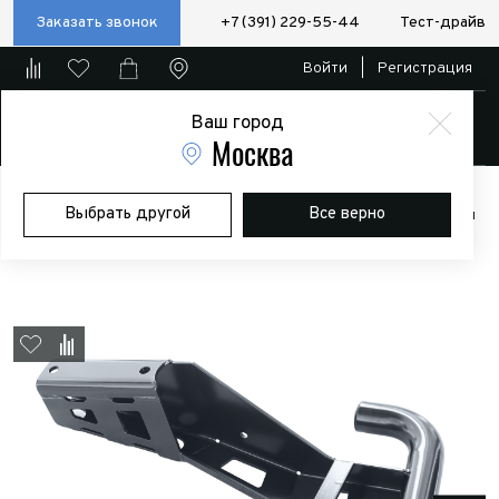
Заказать звонок
+7 (391) 229-55-44
Тест-драйв
Войти
|
Регистрация
Ваш город
Магазин
Москва
Главная
Магазин
Дополнительное оборудование
Силовые
Выбрать другой
Все верно
бампера/пороги/калитки
Пороги РИФ силовые УАЗ Патриот Пикап
2015+ стандарт