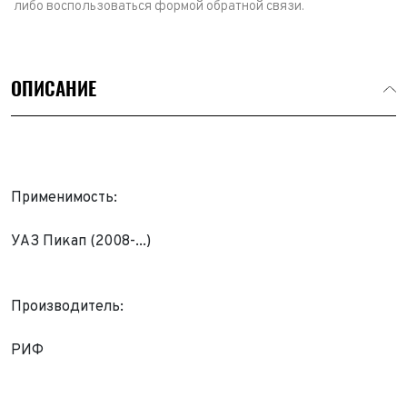
либо воспользоваться формой обратной связи.
ОПИСАНИЕ
Применимость:
УАЗ Пикап (2008-...)
Производитель:
Выкуп авто
Обратная связь
РИФ
Заявка на оценку
ФИО*
Имя*