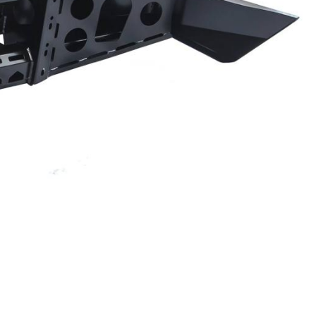
I поколение (2002-2007)
кол., I рест. (2013-2017)
I покол., I рест. (2007-2009)
кол., II рест. (2017-2020)
кол., III рест. (2020-2024)
LC100 AT35
LUX AT35 АТ38
X поколение (1998-2002)
X покол., I рест. (2002-2005)
42/44
X покол., II рест. (2005-2007)
I поколение (2015-2020)
 покол., I рест. (2020-2024)
 покол., II рест. (2024-по
RTUNER AT35
поколение (2015-2020)
окол., I рест. (2020-по н.в.)
Автомобили в наличии
Спецтехника Arctic Trucks