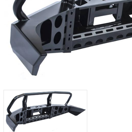
ИП
I по
I по
GREAT WALL
I по
ПРИЦЕП
HI
АТ
VII
LAND ROVER
VIII
VIII
JEEP
н.в.)
FO
HAVAL
II 
II п
Все автомобили
Портфолио