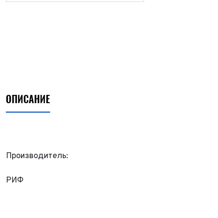
ОПИСАНИЕ
Производитель:
ФИО*
РИФ
Имя*
Теле
ФИО*
Теле