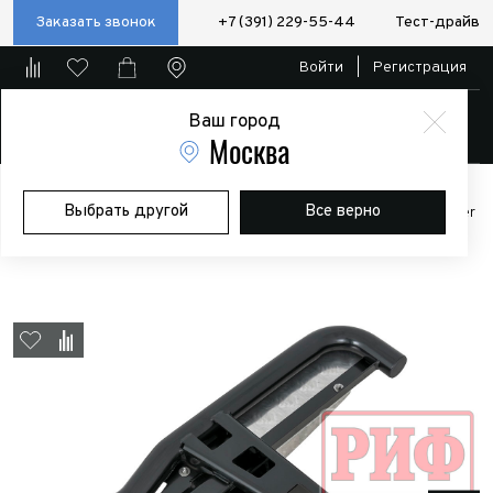
Заказать звонок
+7 (391) 229-55-44
Тест-драйв
Войти
|
Регистрация
Ваш город
Магазин
Москва
Главная
Магазин
Дополнительное оборудование
Силовые
Выбрать другой
Все верно
бампера/пороги/калитки
Пороги РИФ силовые Toyota Land Cruiser
Prado 150