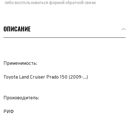
либо воспользоваться формой обратной связи.
ОПИСАНИЕ
Применимость:
Toyota Land Cruiser Prado 150 (2009-...)
Производитель:
Выкуп авто
Обратная связь
РИФ
Заявка на оценку
ФИО*
Имя*