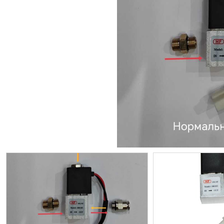
ИП
I по
I по
GREAT WALL
I по
ПРИЦЕП
HI
АТ
VII
LAND ROVER
VIII
VIII
JEEP
н.в.)
FO
HAVAL
II 
II п
Все автомобили
Портфолио