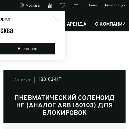
Москва
Войти
|
Регистрация
ород
М
АРКТИК ТРАКС КЛУБ
АРЕНДА
О КОМПАНИИ
сква
налог ARB 180103) для блокировок
Все верно
180103-HF
Артикул
ПНЕВМАТИЧЕСКИЙ СОЛЕНОИД
HF (АНАЛОГ ARB 180103) ДЛЯ
БЛОКИРОВОК