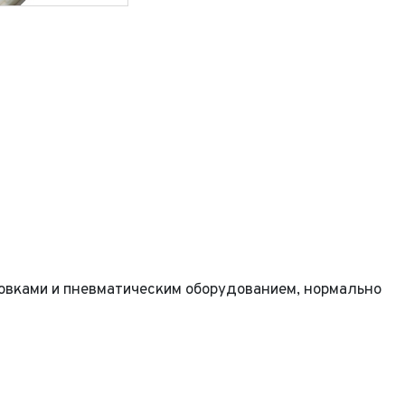
Выкуп авто
овками и пневматическим оборудованием, нормально
Обратная связь
Заявка на оценку
фон*