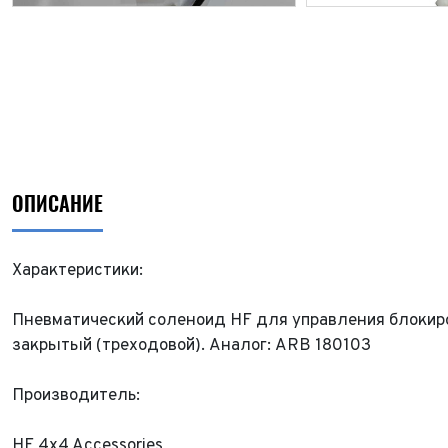
ОПИСАНИЕ
Характеристики:
Пневматический соленоид HF для управления блокир
закрытый (треходовой). Аналог: ARB 180103
ФИО*
Производитель:
Имя*
Теле
ФИО*
HF 4x4 Accessories