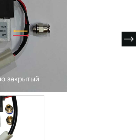
I поколение (2002-2007)
кол., I рест. (2013-2017)
I покол., I рест. (2007-2009)
кол., II рест. (2017-2020)
кол., III рест. (2020-2024)
LC100 AT35
LUX AT35 АТ38
X поколение (1998-2002)
X покол., I рест. (2002-2005)
42/44
X покол., II рест. (2005-2007)
I поколение (2015-2020)
 покол., I рест. (2020-2024)
 покол., II рест. (2024-по
RTUNER AT35
поколение (2015-2020)
окол., I рест. (2020-по н.в.)
Автомобили в наличии
Спецтехника Arctic Trucks