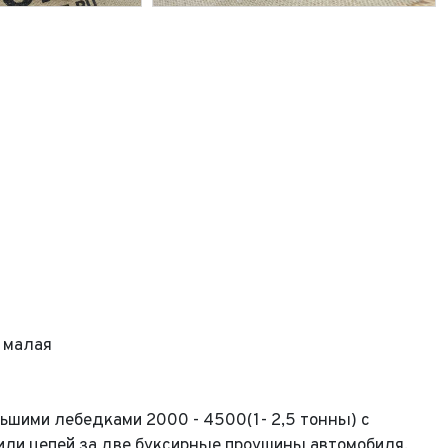
 малая
шими лебедками 2000 - 4500(1- 2,5 тонны) с
 или цепей за две буксирные проушины автомобиля.