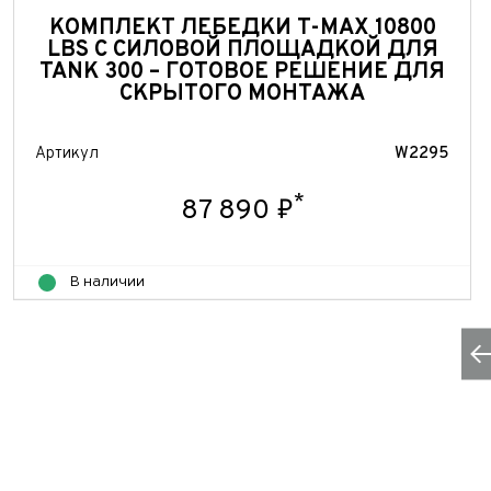
КОМПЛЕКТ ЛЕБЕДКИ T-MAX 10800
Пробе
Колич
LBS С СИЛОВОЙ ПЛОЩАДКОЙ ДЛЯ
TANK 300 – ГОТОВОЕ РЕШЕНИЕ ДЛЯ
СКРЫТОГО МОНТАЖА
Колич
При
При
Артикул
W2295
При
*
87 890 ₽
В наличии