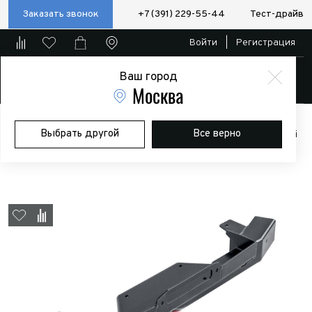
Заказать звонок
+7 (391) 229-55-44
Тест-драйв
Войти
|
Регистрация
Ваш город
Магазин
Москва
Главная
Магазин
Дополнительное оборудование
Лебедки
Выбрать другой
Все верно
Установочные комплекты
Площадка РИФ под лебёдку в штатный
бампер Toyota LC 120