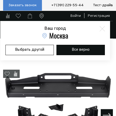
Заказать звонок
+7 (391) 229-55-44
Тест-драйв
Войти
|
Регистрация
Ваш город
Магазин
Москва
Главная
Магазин
Дополнительное оборудование
Лебедки
Выбрать другой
Все верно
Площадка РИФ под лебёдку в штатный бампер Haval H9 2024+