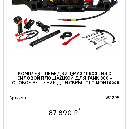
КОМПЛЕКТ ЛЕБЕДКИ T-MAX 10800 LBS С
СИЛОВОЙ ПЛОЩАДКОЙ ДЛЯ TANK 300 –
Выкуп авто
ГОТОВОЕ РЕШЕНИЕ ДЛЯ СКРЫТОГО МОНТАЖА
Обратная связь
Заявка на оценку
ФИО*
Артикул
W2295
Имя*
*
87 890 ₽
Телефон*
ФИО*
Телефон*
E-mail*
Телефон*