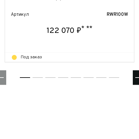
Артикул
RWR100W
*
**
122 070 ₽
Под заказ