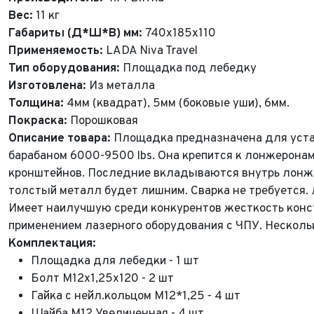
Вес:
11 кг
Габариты (Д*Ш*В) мм:
740х185х110
Применяемость:
LADA Niva Travel
Тип оборудования:
Площадка под лебедку
Изготовлена:
Из металла
Толщина:
4мм (квадрат), 5мм (боковые уши), 6мм.
Покраска:
Порошковая
Описание товара:
Площадка предназначена для уста
барабаном 6000-9500 lbs. Она крепится к лонжерон
кронштейнов. Последние вкладываются внутрь лонжер
толстый металл будет лишним. Сварка не требуется.
Имеет наилучшую среди конкурентов жесткость конст
применением лазерного оборудования с ЧПУ. Несколь
Комплектация:
Площадка для лебедки - 1 шт
Болт М12х1,25х120 - 2 шт
Гайка с нейл.кольцом М12*1,25 - 4 шт