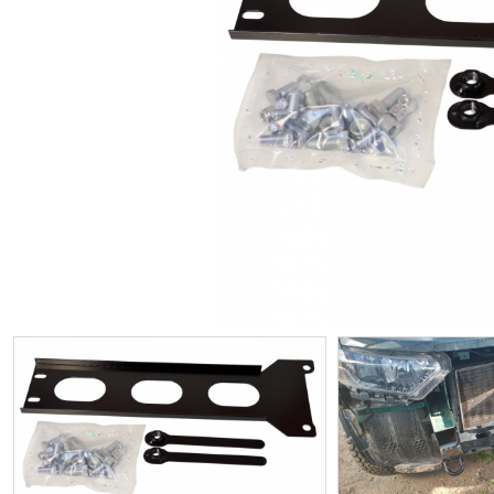
ИП
I по
I по
GREAT WALL
I по
ПРИЦЕП
HI
АТ
VII
LAND ROVER
VIII
VIII
JEEP
н.в.)
FO
HAVAL
II 
II п
Все автомобили
Портфолио