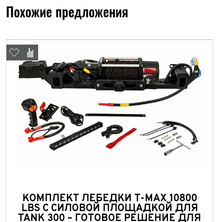
Похожие предложения
Год в
Пробе
Пробе
Колич
Колич
При
При
При
КОМПЛЕКТ ЛЕБЕДКИ T-MAX 10800
LBS С СИЛОВОЙ ПЛОЩАДКОЙ ДЛЯ
TANK 300 – ГОТОВОЕ РЕШЕНИЕ ДЛЯ