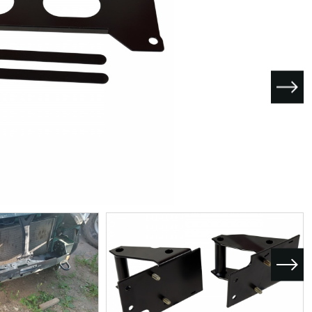
I поколение (2002-2007)
кол., I рест. (2013-2017)
I покол., I рест. (2007-2009)
кол., II рест. (2017-2020)
кол., III рест. (2020-2024)
LC100 AT35
LUX AT35 АТ38
X поколение (1998-2002)
X покол., I рест. (2002-2005)
42/44
X покол., II рест. (2005-2007)
I поколение (2015-2020)
 покол., I рест. (2020-2024)
 покол., II рест. (2024-по
RTUNER AT35
поколение (2015-2020)
окол., I рест. (2020-по н.в.)
Автомобили в наличии
Спецтехника Arctic Trucks