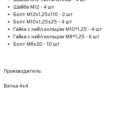
Шайба М12 Увеличенная - 4 шт
Шайба М12 - 4 шт
Болт М12х1,25х110 - 2 шт
Болт М10х1,25х25 - 4 шт
Гайка с нейл.кольцом М10*1,25 - 4 шт
Гайка с нейл.кольцом М8*1,25 - 6 шт
Болт М8х20 - 10 шт
ФИО*
Имя*
Производитель:
Теле
ФИО*
Вятка 4x4
Теле
E-mai
Теле
Тема 
Ваш г
Марка
Ваш г
Марка
Год в
Для Ваш