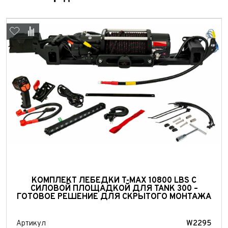
Выкуп авто
Обратная связь
КОМПЛЕКТ ЛЕБЕДКИ T-MAX 10800 LBS С
СИЛОВОЙ ПЛОЩАДКОЙ ДЛЯ TANK 300 –
Заявка на оценку
ФИО*
ГОТОВОЕ РЕШЕНИЕ ДЛЯ СКРЫТОГО МОНТАЖА
Имя*
Телефон*
ФИО*
Артикул
W2295