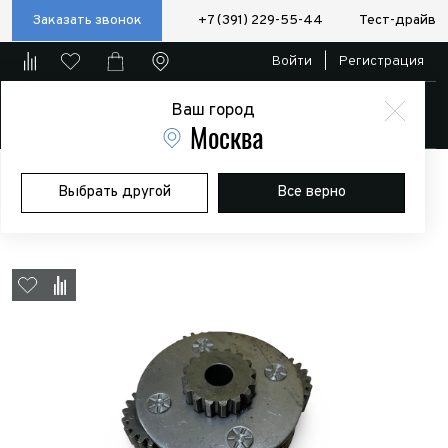
Заказать звонок
+7 (391) 229-55-44
Тест-драйв
Войти
|
Регистрация
Ваш город
Магазин
Москва
Главная
Магазин
Дополнительное оборудование
Лебедки
Выбрать другой
Все верно
Планетарная шестерня 3й ступени 4REVO CX6000