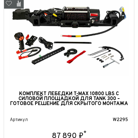
Выкуп авто
КОМПЛЕКТ ЛЕБЕДКИ T-MAX 10800 LBS С
Обратная связь
СИЛОВОЙ ПЛОЩАДКОЙ ДЛЯ TANK 300 –
ГОТОВОЕ РЕШЕНИЕ ДЛЯ СКРЫТОГО МОНТАЖА
Заявка на оценку
ФИО*
Имя*
Артикул
W2295
Телефон*
ФИО*
*
Телефон*
87 890 ₽