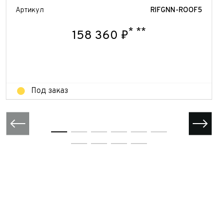
Отправить
Артикул
RIFGNN-ROOF5
Отправить
*
**
158 360 ₽
Отправить
Под заказ