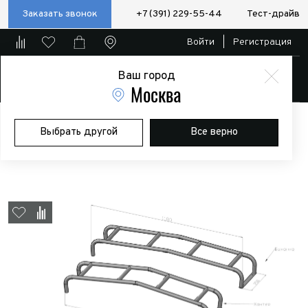
Заказать звонок
+7 (391) 229-55-44
Тест-драйв
Войти
|
Регистрация
Ваш город
Магазин
Москва
Главная
Магазин
Дополнительное оборудование
Выбрать другой
Все верно
Экспедиционные багажники и боксы
Лестница РИФ для УАЗ
Хантер под задний бампер РИФ с калиткой