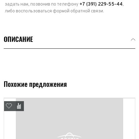
задать нам, позвонив по телефону
+7 (391) 229-55-44
,
либо воспользоваться формой обратной связи.
ОПИСАНИЕ
Выкуп авто
Похожие предложения
Обратная связь
Заявка на оценку
ФИО*
Имя*
Телефон*
ФИО*
Телефон*
E-mail*
Телефон*