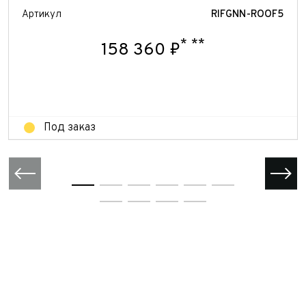
Отправить
Артикул
RIFGNN-ROOF5
Отправить
*
**
158 360 ₽
Отправить
Под заказ