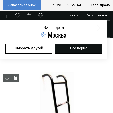
Заказать звонок
+7 (391) 229-55-44
Тест-драйв
Войти
|
Регистрация
Ваш город
Магазин
Москва
Главная
Магазин
Дополнительное оборудование
Выбрать другой
Все верно
Экспедиционные багажники и боксы
Лестница РИФ для УАЗ-469
(откидной борт)