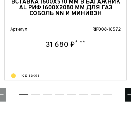
ВСТАВКА 1600X570 ММ В БАГАЖНИК
Отправить
AL РИФ 1600X2080 ММ ДЛЯ ГАЗ
СОБОЛЬ NN И МИНИВЭН
Артикул
RIF008-16572
*
**
31 680 ₽
Под заказ