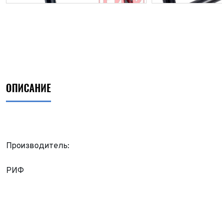
ОПИСАНИЕ
Производитель:
РИФ
ФИО*
Имя*
Теле
ФИО*