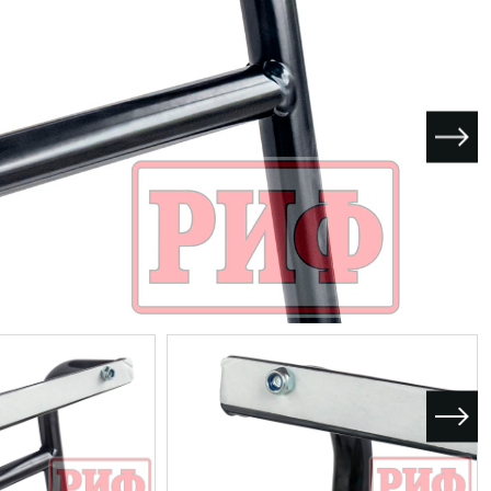
I поколение (2002-2007)
кол., I рест. (2013-2017)
I покол., I рест. (2007-2009)
кол., II рест. (2017-2020)
кол., III рест. (2020-2024)
LC100 AT35
LUX AT35 АТ38
X поколение (1998-2002)
X покол., I рест. (2002-2005)
42/44
X покол., II рест. (2005-2007)
I поколение (2015-2020)
 покол., I рест. (2020-2024)
 покол., II рест. (2024-по
RTUNER AT35
поколение (2015-2020)
окол., I рест. (2020-по н.в.)
Автомобили в наличии
Спецтехника Arctic Trucks