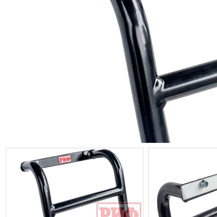
ИП
I по
I по
GREAT WALL
I по
ПРИЦЕП
HI
АТ
VII
LAND ROVER
VIII
VIII
JEEP
н.в.)
FO
HAVAL
II 
II п
Все автомобили
Портфолио