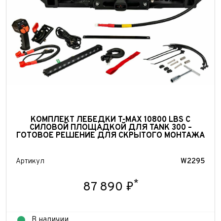
КОМПЛЕКТ ЛЕБЕДКИ T-MAX 10800 LBS С
Выкуп авто
СИЛОВОЙ ПЛОЩАДКОЙ ДЛЯ TANK 300 –
ГОТОВОЕ РЕШЕНИЕ ДЛЯ СКРЫТОГО МОНТАЖА
Обратная связь
Заявка на оценку
ФИО*
Артикул
W2295
Имя*
Телефон*
ФИО*
*
87 890 ₽
Телефон*
E-mail*
Телефон*
В наличии