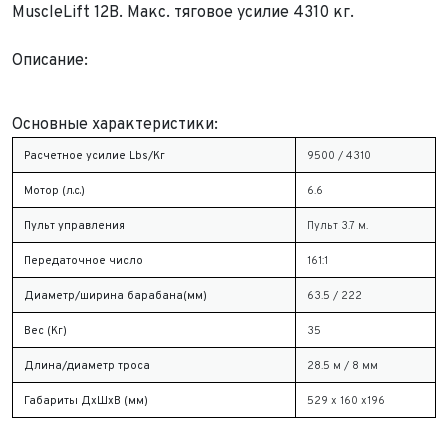
MuscleLift 12В. Макс. тяговое усилие 4310 кг.
Описание:
Основные характеристики:
Расчетное усилие Lbs/Кг
9500 / 4310
Мотор (л.с.)
6.6
Пульт управления
Пульт 3.7 м.
Передаточное число
161:1
Диаметр/ширина барабана(мм)
63.5 / 222
Вес (Кг)
35
Длина/диаметр троса
28.5 м / 8 мм
Габариты ДхШхВ (мм)
529 x 160 x196